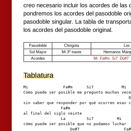
creo necesario incluir los acordes de las
pondremos los acordes del pasodoble orig
pasodoble singular. La tabla de transpor
los acordes del pasodoble original.
Pasodoble
Chirigota
Los 
Sol Mayor
Mi 3º traste
Hermanos Márqu
Acordes
Mi
Fa#m
Si7
Do#7
Tablatura
Mi               Fa#m      Si7            Mi

Cómo puede ser posible me pregunto muchas vece
                                             D
sin saber que responder por qué ocurren esas c
                Fa#m

al final del siglo veinte

                La         Si7          Mi

cómo puede ser posible que no podamos luchar

                    Do#7                   Fa#