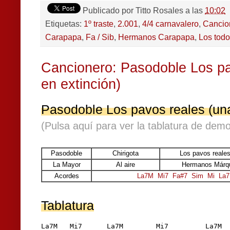
Publicado por
Titto Rosales
a las
10:02
Etiquetas:
1º traste
,
2.001
,
4/4 carnavalero
,
Cancio
Carapapa
,
Fa / Sib
,
Hermanos Carapapa
,
Los tod
Cancionero: Pasodoble Los pa
en extinción)
Pasodoble Los pavos reales (una
(Pulsa aquí para ver la tablatura de demo
Pasodoble
Chirigota
Los pavos reales
La Mayor
Al aire
Hermanos Márqu
Acordes
La7M
Mi7
Fa#7
Sim
Mi
La7
Tablatura
La7M   Mi7      La7M        Mi7         La7M
