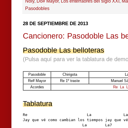
Noly
,
Do# Mayor
,
Los enterraores del siglo XXI
,
Ma
Pasodobles
28 DE SEPTIEMBRE DE 2013
Cancionero: Pasodoble Las be
Pasodoble Las belloteras
(Pulsa aquí para ver la tablatura de demo
Pasodoble
Chirigota
L
Re# Mayor
Re 1º traste
Manuel Sá
Acordes
Re
La
Tablatura
Re                          La              La
Jay que vé como cambian los tiempos jay que vé
                          La        La7       