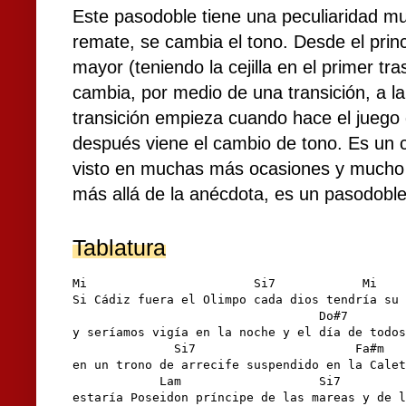
Este pasodoble tiene una peculiaridad musi
remate, se cambia el tono. Desde el princ
mayor (teniendo la cejilla en el primer tr
cambia, por medio de una transición, a l
transición empieza cuando hace el juego 
después viene el cambio de tono. Es un 
visto en muchas más ocasiones y mucho
más allá de la anécdota, es un pasodobl
Tablatura
Mi                       Si7            Mi

Si Cádiz fuera el Olimpo cada dios tendría su 
                                  Do#7        
y seríamos vigía en la noche y el día de todos
              Si7                      Fa#m

en un trono de arrecife suspendido en la Calet
            Lam                   Si7         
estaría Poseidon príncipe de las mareas y de l