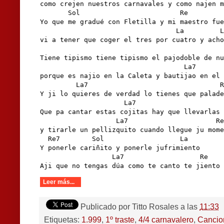
como crejen nuestros carnavales y como najen m
       Sol                         Re

Yo que me gradué con Fletilla y mi maestro fue
                                  La         L
vi a tener que coger el tres por cuatro y acho
                                              
Tiene tipismo tiene tipismo el pajodoble de nu
                                    La7       
porque es najio en la Caleta y bautijao en el 
         La7                                 R
Y ji lo quieres de verdad lo tienes que palade
                     La7                      
Que pa cantar estas cojitas hay que llevarlas 
                   La7                      Re

y tirarle un pellizquito cuando llegue ju mome
  Re7        Sol                   La

Y ponerle cariñito y ponerle jufrimiento

                  La7                   Re

Aji que no tengas dúa como te canto te jiento
Leer más...
Publicado por
Titto Rosales
a las
11:33
Etiquetas:
1.999
,
1º traste
,
4/4 carnavalero
,
Cancio