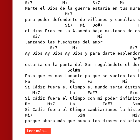
Si7            Mi          Si7        Mi      

Marte el Dios de la guerra estaría en tus mura
                Mi7                           
para poder defenderte de villanos y canallas s
                Si7   Mi   Do#7              F
el dios Eros en la Alameda bajo millones de es
   Si7                       Mi

lanzando las flechitas del amor

          Si7      Mi                     Si7 
Ay Dios Ay Dios Ay Dios y para darte esplendor
                                           Do#
estaría en la punta del Sur regalándote el dor
                 Sol#m                       F
Eolo que es mas tunante pa que se vuelen las f
Fa                Mi     Fa            Mi     
Si Cádiz fuera el Olimpo el mundo seria distin
   Mi7            La     Fa#7             Sim 
Si Cádiz fuera el Olimpo con mi poder infinito
Re       Mi7      La           Fa#7        Sim
Si Cadiz fuera el Olimpo cambiaríamos la histo
Mi7                  Sim                   Mi7
porque ahora más que nunca los dioses estarían
Leer más...