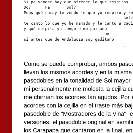
Si pa vender hay que ofrecer lo que respiras 

Do7      Fa       Sol7                        
Pues qué caray te vendo lo que yo respiro y re
                                          Sol7

te canto lo que yo he mamado y le canto a Cádi
y qué culpita yo tengo dime paisano 

                                  Do

si antes que de Andalucía soy gaditano
Como se puede comprobar, ambos pasodo
llevan los mismos acordes y en la misma t
pasodobles en la tonalidad de Sol mayor co
mi personalmente me molesta la cejilla c
me chirrían los acordes tan agudos. Por 
acordes con la cejilla en el traste más baj
pasodoble de "Mostradores de la Viña", e
versiones: el pasodoble original en semif
los Carapapa que cantaron en la final, e