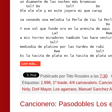
un diamante de las noches más brumosas

   Sol7 Do             Sol7           Do

Ole ole ole y en este joyero mi que caray

                                              
va sonando una melodía la Perla de Cai la Perl
                                           Do

Y ese sol que funde oro en la arenita de aquí

                La7                        Rem

a mis torres miradores también las hace vestir

               Sol7

mediodía de platino por las tardes de rubí

                 Rem                  Sol7    
Es la tacita de plata es la tacita de plata un
Leer más...
Publicado por
Titto Rosales
a las
7:30
Etiquetas:
1.996
,
1º traste
,
4/4 carnavalero
,
Cancio
Noly
,
Do# Mayor
,
Los agarraos
,
Manuel Sanchez Al
Cancionero: Pasodobles Los e