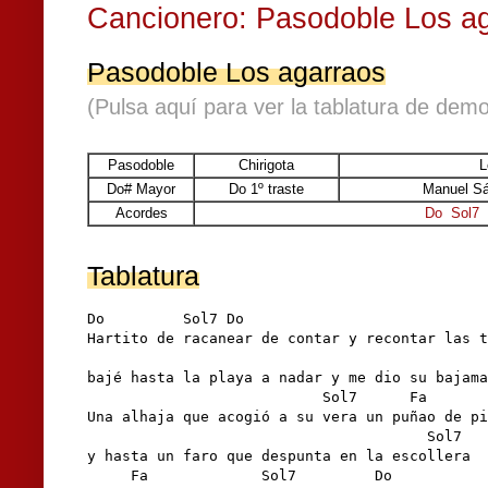
Cancionero: Pasodoble Los a
Pasodoble Los agarraos
(Pulsa aquí para ver la tablatura de demo
Pasodoble
Chirigota
L
Do# Mayor
Do 1º traste
Manuel Sá
Acordes
Do
Sol7
Tablatura
Do         Sol7 Do                            
Hartito de racanear de contar y recontar las t
                                              
bajé hasta la playa a nadar y me dio su bajama
                           Sol7      Fa       
Una alhaja que acogió a su vera un puñao de pi
                                       Sol7

y hasta un faro que despunta en la escollera 

     Fa             Sol7         Do
