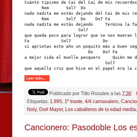
Cuánto tipismo de Cai del Cai de mis recuerdos

       Rem       Sol7  Do                     
nada nadita me estás dejando del Cai de mis re
       Rem       Sol7  Do    Do7 Fa           
nada nadita me estás dejando     Termina la fa
                      Sol7                    
que queda poco para lograr que se nos mueran l
Fa             Sol7             Do            
si aprietas este año un poquito más a buen seg
                          Do    Do7 Fa        
a mejor vida el muelle pesquero     Quién me d
                                 Sol7         
que aquella cruz que hice en el papel era la c
Leer más...
Publicado por
Titto Rosales
a las
7:30
Etiquetas:
1.995
,
1º traste
,
4/4 carnavalero
,
Cancio
Noly
,
Do# Mayor
,
Los caballeros de la edad media
Cancionero: Pasodoble Los 