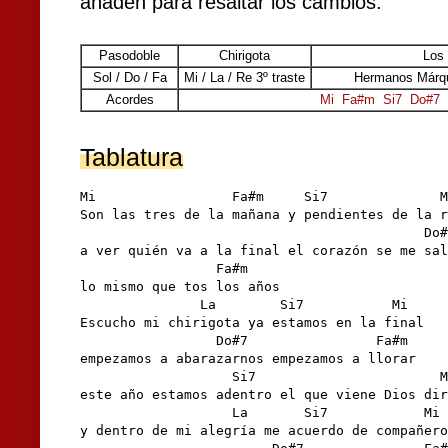
añaden para resaltar los cambios.
Pasodoble
Chirigota
Los 
Sol / Do / Fa
Mi / La / Re 3º traste
Hermanos Márqu
Acordes
Mi
Fa#m
Si7
Do#7
Tablatura
Mi                 Fa#m     Si7              M
Son las tres de la mañana y pendientes de la r
                                           Do#
a ver quién va a la final el corazón se me sal
                 Fa#m

lo mismo que tos los años 

               La        Si7           Mi

Escucho mi chirigota ya estamos en la final

                 Do#7                Fa#m

empezamos a abarazarnos empezamos a llorar

                   Si7                       M
este año estamos adentro el que viene Dios dir
                   La       Si7            Mi

y dentro de mi alegría me acuerdo de compañero