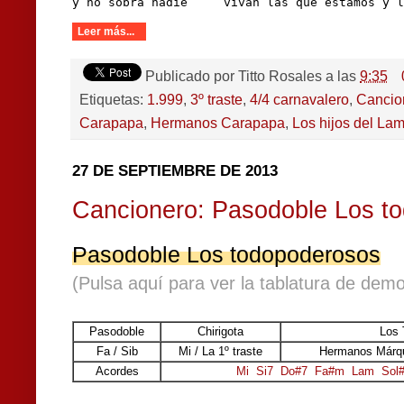
y no sobra nadie     vivan las que estamos y l
Leer más...
Publicado por
Titto Rosales
a las
9:35
Etiquetas:
1.999
,
3º traste
,
4/4 carnavalero
,
Cancio
Carapapa
,
Hermanos Carapapa
,
Los hijos del La
27 DE SEPTIEMBRE DE 2013
Cancionero: Pasodoble Los t
Pasodoble Los todopoderosos
(Pulsa aquí para ver la tablatura de demo
Pasodoble
Chirigota
Los 
Fa / Sib
Mi / La 1º traste
Hermanos Márqu
Acordes
Mi
Si7
Do#7
Fa#m
Lam
Sol