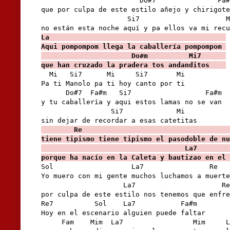
                        Do#7               Fa#
que por culpa de este estilo añejo y chirigote
                     Si7                     M
La                                           

Aqui pompompom llega la caballería pompompom 

                      Do#m          Mi7      

que han cruzado la pradera tos andanditos    
  Mi   Si7      Mi     Si7       Mi

Pa ti Manolo pa ti hoy canto por ti 

      Do#7  Fa#m   Si7                  Fa#m  

y tu caballería y aqui estos lamas no se van 

                 Si7             Mi

        Re                                    
tiene tipismo tiene tipismo el pasodoble de nu
                                   La7        
porque ha nacío en la Caleta y bautizao en el 
Sol                   La7                Re

Yo muero con mi gente muchos luchamos a muerte

                    La7                     Re

por culpa de este estilo nos tenemos que enfre
Re7          Sol    La7           Fa#m

Hoy en el escenario alguien puede faltar

     Fam    Mim  La7                 Mim     L