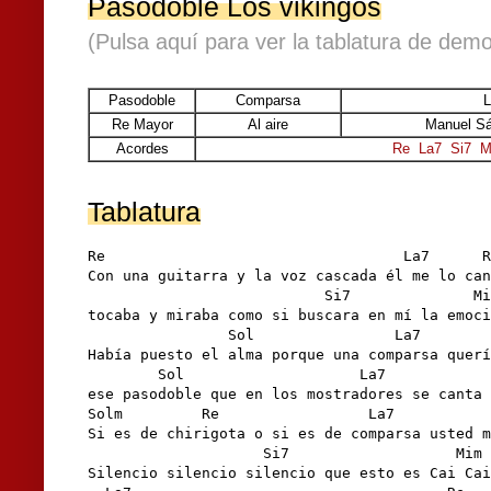
Pasodoble Los vikingos
(Pulsa aquí para ver la tablatura de demo
Pasodoble
Comparsa
L
Re Mayor
Al aire
Manuel Sá
Acordes
Re
La7
Si7
M
Tablatura
Re                                  La7      R
Con una guitarra y la voz cascada él me lo can
                           Si7              Mi
tocaba y miraba como si buscara en mí la emoci
                Sol                La7        
Había puesto el alma porque una comparsa querí
        Sol                    La7            
ese pasodoble que en los mostradores se canta 
Solm         Re                 La7           
Si es de chirigota o si es de comparsa usted m
                    Si7                   Mim

Silencio silencio silencio que esto es Cai Cai
