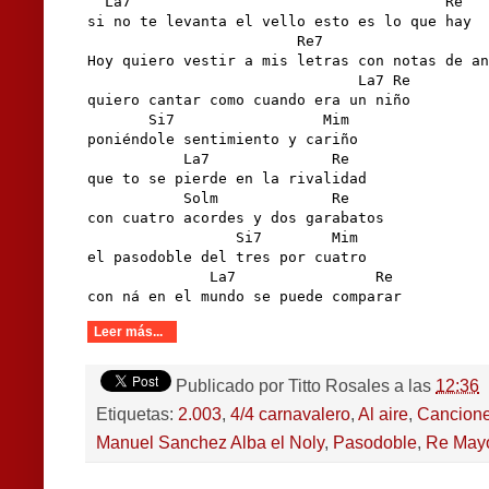
  La7                                    Re

si no te levanta el vello esto es lo que hay

                        Re7                   
Hoy quiero vestir a mis letras con notas de an
                               La7 Re

quiero cantar como cuando era un niño

       Si7                 Mim

poniéndole sentimiento y cariño

           La7              Re

que to se pierde en la rivalidad

           Solm             Re

con cuatro acordes y dos garabatos

                 Si7        Mim

el pasodoble del tres por cuatro

              La7                Re

con ná en el mundo se puede comparar
Leer más...
Publicado por
Titto Rosales
a las
12:36
Etiquetas:
2.003
,
4/4 carnavalero
,
Al aire
,
Cancion
Manuel Sanchez Alba el Noly
,
Pasodoble
,
Re May