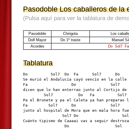
Pasodoble Los caballeros de la
(Pulsa aquí para ver la tablatura de demo
Pasodoble
Chirigota
Los caball
Do# Mayor
Do 1º traste
Manuel Sá
Acordes
Do
Sol7
Fa
Tablatura
Do          Sol7  Do  Fa      Sol7      Do

Se murió el Andalucía cayó vencío en la calle

Fa                   Do               Sol7    
dicen que lo han enterrao junto al Cortijo de 
         Sol7           Do   Fa          Sol7 
Pa el Brunete y pa el Caleta ya han preparao l
Fa         Sol7      Do               Sol7    
junto al hospital de Mora que en mala hora fue
                 Sol7 Do                   Sol
Cuánto tipismo de Caaaai vas a seguir destroza
                  Do                    Sol
