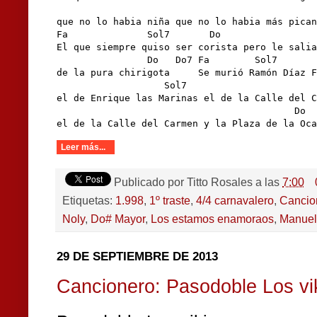
                                              
que no lo habia niña que no lo habia más pican
Fa              Sol7       Do                 
El que siempre quiso ser corista pero le salia
                Do   Do7 Fa        Sol7       
de la pura chirigota     Se murió Ramón Díaz F
                   Sol7

el de Enrique las Marinas el de la Calle del C
                                          Do

el de la Calle del Carmen y la Plaza de la Oca
Leer más...
Publicado por
Titto Rosales
a las
7:00
Etiquetas:
1.998
,
1º traste
,
4/4 carnavalero
,
Cancio
Noly
,
Do# Mayor
,
Los estamos enamoraos
,
Manuel
29 DE SEPTIEMBRE DE 2013
Cancionero: Pasodoble Los vi