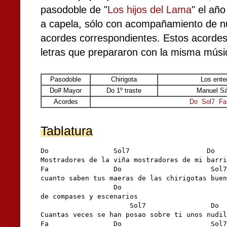
pasodoble de "
Los hijos del Lama
" el añ
a capela, sólo con acompañamiento de nu
acordes correspondientes. Estos acorde
letras que prepararon con la misma músi
Pasodoble
Chirigota
Los ente
Do# Mayor
Do 1º traste
Manuel Sá
Acordes
Do
Sol7
Fa
Tablatura
Do                Sol7                   Do

Mostradores de la viña mostradores de mi barri
Fa                Do                      Sol7

cuanto saben tus maeras de las chirigotas buen
                  Do

de compases y escenarios

                      Sol7                Do

Cuantas veces se han posao sobre ti unos nudil
Fa                Do                      Sol7
