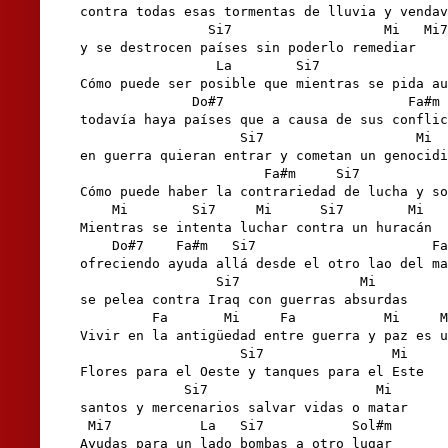
contra todas esas tormentas de lluvia y vendav
                Si7                   Mi   Mi7

y se destrocen países sin poderlo remediar

                 La        Si7                
Cómo puede ser posible que mientras se pida au
              Do#7                       Fa#m

todavía haya países que a causa de sus conflic
                    Si7                   Mi

en guerra quieran entrar y cometan un genocidi
                       Fa#m     Si7           
Cómo puede haber la contrariedad de lucha y so
    Mi        Si7     Mi      Si7        Mi

Mientras se intenta luchar contra un huracán 

    Do#7    Fa#m   Si7                      Fa
ofreciendo ayuda allá desde el otro lao del ma
                 Si7               Mi

se pelea contra Iraq con guerras absurdas

         Fa       Mi     Fa           Mi     M
Vivir en la antigüedad entre guerra y paz es u
                    Si7                Mi

Flores para el Oeste y tanques para el Este

             Si7                     Mi

santos y mercenarios salvar vidas o matar

 Mi7           La   Si7           Sol#m

Ayudas para un lado bombas a otro lugar
