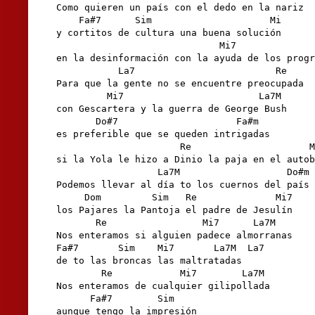
Como quieren un país con el dedo en la nariz

    Fa#7      Sim                     Mi

y cortitos de cultura una buena solución

                             Mi7              
en la desinformación con la ayuda de los progr
           La7                         Re

Para que la gente no se encuentre preocupada

         Mi7                        La7M

con Gescartera y la guerra de George Bush

       Do#7                     Fa#m

es preferible que se queden intrigadas

                      Re                     M
si la Yola le hizo a Dinio la paja en el autob
                  La7M                   Do#m

Podemos llevar al día to los cuernos del país

     Dom         Sim   Re              Mi7

los Pajares la Pantoja el padre de Jesulín

       Re                 Mi7      La7M

Nos enteramos si alguien padece almorranas

Fa#7       Sim    Mi7       La7M  La7

de to las broncas las maltratadas

        Re            Mi7        La7M

Nos enteramos de cualquier gilipollada

      Fa#7        Sim

aunque tengo la impresión
