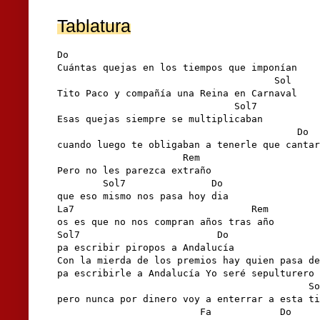
Tablatura
Do                          

Cuántas quejas en los tiempos que imponían 

                                      Sol

Tito Paco y compañía una Reina en Carnaval 

                               Sol7

Esas quejas siempre se multiplicaban 

                                          Do

cuando luego te obligaban a tenerle que cantar
                      Rem

Pero no les parezca extraño 

        Sol7               Do

que eso mismo nos pasa hoy dia 

La7                               Rem

os es que no nos compran años tras año 

Sol7                        Do

pa escribir piropos a Andalucía 

Con la mierda de los premios hay quien pasa de
pa escribirle a Andalucía Yo seré sepulturero 

                                            So
pero nunca por dinero voy a enterrar a esta ti
                         Fa            Do
