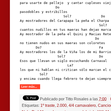
para usarte de pellejo  y cantar cupleses viej
                  Do

pasodobles y estribillos  

                      Sol7               Do

Ay mostradores del Carapapa la peña el Charpa

                                        Sol7

cuantos nudillos en tus maeras han dejao marca

Ay mostrador de la peña el Quini y Macias Rete

                                      Do

no tienen nudos en sus maeras son coloretes

        Do7                             Fa

Ay mostradores los de la Viña los de mi Barrio

                   Sol7                 Do

Esos que llevan un siglo escuchando Carnaval

                        La7                   
los que ni hablan ni critican sólo marcan el c
          Sol7                                
y encima cuando llega febrero te dejan siempre
Leer más...
Publicado por
Titto Rosales
a las
7:00
Etiquetas:
1º traste
,
2.000
,
4/4 carnavalero
,
Cancio