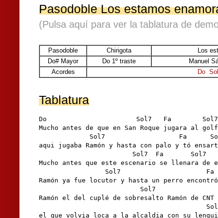
Pasodoble Los estamos enamor
(Pulsa aquí para ver la tablatura de demo
Pasodoble
Chirigota
Los es
Do# Mayor
Do 1º traste
Manuel Sá
Acordes
Do
So
Tablatura
Do                       Sol7   Fa        Sol7
Mucho antes de que en San Roque jugara al golf
             Sol7                   Fa      So
aqui jugaba Ramón y hasta con palo y tó ensart
                        Sol7  Fa       Sol7   
Mucho antes que este escenario se llenara de e
                 Sol7                      Fa 
Ramón ya fue locutor y hasta un perro encontró
                          Sol7                
Ramón el del cuplé de sobresalto Ramón de CNT 
                                           Sol
el que volvia loca a la alcaldia con su lengui