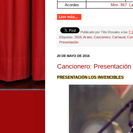
Acordes
Mim
Mi7
L
Leer más...
Publicado por
Titto Rosales
a las
7:
Etiquetas:
2016
,
Al aire
,
Cancionero
,
Carnaval
,
Com
Presentación
20 DE MAYO DE 2016
Cancionero: Presentación 
PRESENTACIÓN LOS INVENCIBLES