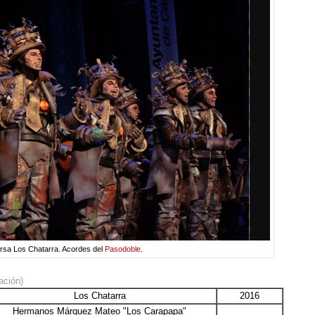
sa Los Chatarra. Acordes del
Pasodoble
.
ación)
Los Chatarra
2016
Hermanos Márquez Mateo "Los Carapapa"