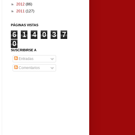
►
2012
(86)
►
2011
(127)
PÁGINAS VISTAS
6
1
4
0
3
7
0
SUSCRIBIRSE A
Entradas
Comentarios