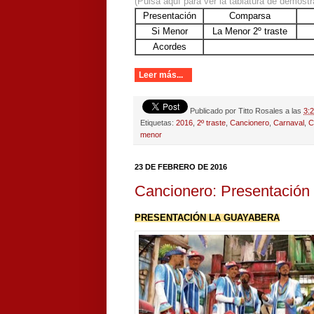
(Pulsa aquí para ver la tablatura de demostr
Presentación
Comparsa
Si Menor
La Menor 2º traste
Acordes
Leer más...
Publicado por
Titto Rosales
a las
3:
Etiquetas:
2016
,
2º traste
,
Cancionero
,
Carnaval
,
C
menor
23 DE FEBRERO DE 2016
Cancionero: Presentación
PRESENTACIÓN LA GUAYABERA