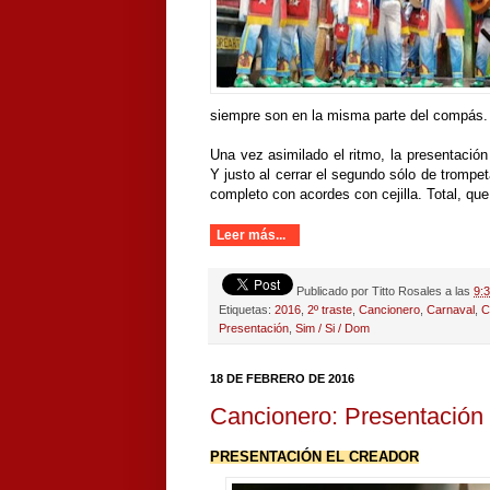
siempre son en la misma parte del compás.
Una vez asimilado el ritmo, la presentaci
Y justo al cerrar el segundo sólo de trompe
completo con acordes con cejilla. Total, que 
Leer más...
Publicado por
Titto Rosales
a las
9:
Etiquetas:
2016
,
2º traste
,
Cancionero
,
Carnaval
,
C
Presentación
,
Sim / Si / Dom
18 DE FEBRERO DE 2016
Cancionero: Presentación
PRESENTACIÓN EL CREADOR