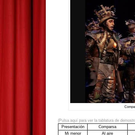
Compar
(Pulsa aquí para ver la tablatura de demostr
Presentación
Comparsa
Mi menor
Al aire