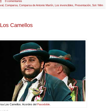
49
0 comentarios
val
,
Comparsa
,
Comparsa de Antonio Martín
,
Los invencibles
,
Presentación
,
Sol / Mim
 Los Camellos
sa Los Camellos. Acordes del
Pasodoble
.