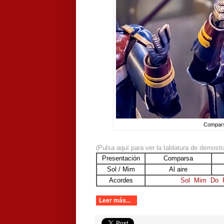
Compars
(Pulsa aquí para ver la tablatura de demostr
Presentación
Comparsa
Sol / Mim
Al aire
Acordes
Sol
Mim
Do
Leer más...