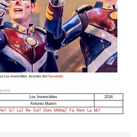
a Los Invencibles. Acordes del
Pasodoble
.
ación)
Los Invencibles
2016
Antonio Martín
Re7
Si7
La7
Re
Sol7
Dom
MiMaj7
Fa
Rem
La
Mi7