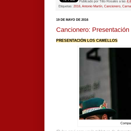
Publicado por
Titto Rosales
a las
4:
Etiquetas:
2016
,
Antonio Martín
,
Cancionero
,
Carna
19 DE MAYO DE 2016
Cancionero: Presentación
PRESENTACIÓN LOS CAMELLOS
Compar