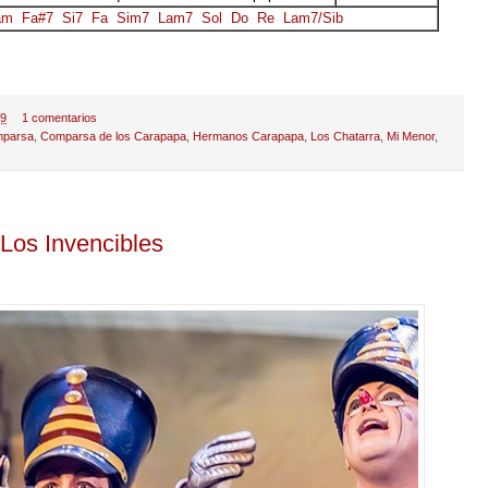
am
Fa#7
Si7
Fa
Sim7
Lam7
Sol
Do
Re
Lam7/Sib
19
1 comentarios
parsa
,
Comparsa de los Carapapa
,
Hermanos Carapapa
,
Los Chatarra
,
Mi Menor
,
Los Invencibles