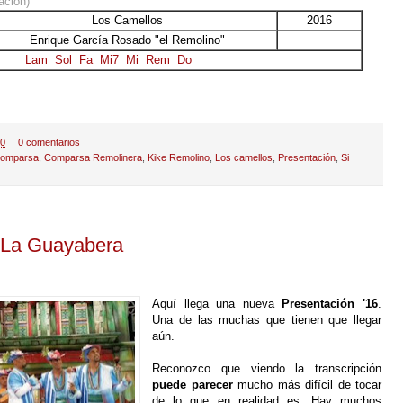
ación)
Los Camellos
2016
Enrique García Rosado "el Remolino"
Lam
Sol
Fa
Mi7
Mi
Rem
Do
20
0 comentarios
omparsa
,
Comparsa Remolinera
,
Kike Remolino
,
Los camellos
,
Presentación
,
Si
 La Guayabera
Aquí llega una nueva
Presentación '16
.
Una de las muchas que tienen que llegar
aún.
Reconozco que viendo la transcripción
puede parecer
mucho más difícil de tocar
de lo que en realidad es. Hay muchos