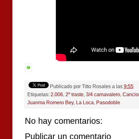
Publicado por
Titto Rosales
a las
9:55
Etiquetas:
2.006
,
2º traste
,
3/4 carnavalero
,
Cancio
Juanma Romero Bey
,
La Loca
,
Pasodoble
No hay comentarios:
Publicar un comentario