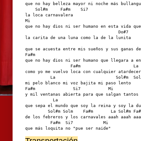
que no hay belleza mayor ni noche más bullangu
    Sol#m     Fa#m    Si7  

la loca carnavalera

Mi

que no hay dios ni ser humano en esta vida que
                                     Do#7

la carita de una luna como la de la lunita 

                                              
que se acuesta entre mis sueños y sus ganas de
Fa#m                                          
que no hay dios ni ser humano que llegara a en
                  Fa#m                     La 
como yo me vuelvo loca con cualquier atardecer

          La                        Sol#m  Sol
mi pelo blanco mi voz bajita mi paso lento

Fa#m               Si7           Mi           
y mil ventanas abierta para que salgan tantos 
           La                             

que sepa el mundo que soy la reina y soy la du
         Sol#m Solm    Fa#m       La Sol#m Fa#
de los febreros y los carnavales aaah aaah aaa
          Fa#m  Si7            Mi

Transportación