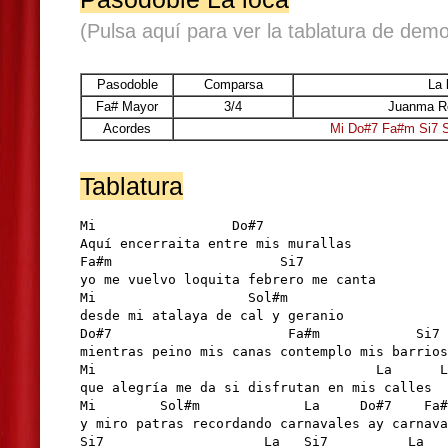
(Pulsa aquí para ver la tablatura de demo
Pasodoble
Comparsa
La 
Fa# Mayor
3/4
Juanma R
Acordes
Mi
Do#7
Fa#m
Si7
Tablatura
Mi                 Do#7

Aquí encerraita entre mis murallas 

Fa#m                     Si7

yo me vuelvo loquita febrero me canta

Mi                   Sol#m

desde mi atalaya de cal y geranio

Do#7                      Fa#m            Si7 

mientras peino mis canas contemplo mis barrios

Mi                                   La      L
que alegría me da si disfrutan en mis calles 

Mi        Sol#m             La     Do#7    Fa#
y miro patras recordando carnavales ay carnava
Si7                    La   Si7          La
