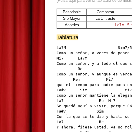
(Pulsa aquí para ver la tablatura de demostr
Pasodoble
Comparsa
Sib Mayor
La 1º traste
Acordes
La7M
Si
Tablatura
La7M                      Sim7/5
Como un señor, a veces de paseo 
Mi7      La7M                   
Como un señor, y a todo el que s
         Re               

Como un señor, y aunque es verda
       Rem           Mi7        
que el tiempo para nadie pasa en
Fa#7      Sim                Mi7
como un señor mantiene la elegan
La7               Re  Mi7       
Se quedó aquí a vivir, porque Cá
Fa#7             Sim            
Con la que se le dio y hasta se 
La7               Re            
Y ahora, fíjese usted, ya no mol