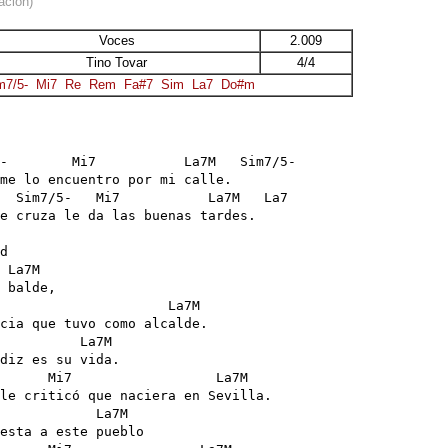
ación)
Voces
2.009
Tino Tovar
4/4
m7/5-
Mi7
Re
Rem
Fa#7
Sim
La7
Do#m
-        Mi7           La7M   Sim7/5-

me lo encuentro por mi calle.

  Sim7/5-   Mi7           La7M   La7

e cruza le da las buenas tardes.

d 

 La7M

 balde, 

                     La7M

cia que tuvo como alcalde.

          La7M

diz es su vida.

      Mi7                  La7M

le criticó que naciera en Sevilla.

            La7M

esta a este pueblo 
