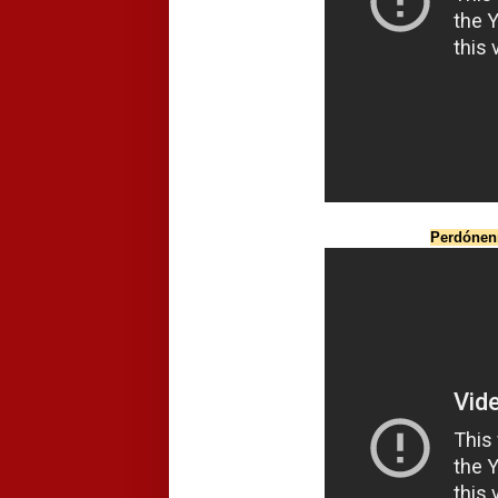
Perdónenm