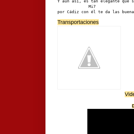
Y aún así, es tan elegante que s
             Mi7                
por Cádiz con él te da las buena
Transportaciones
Vid
D