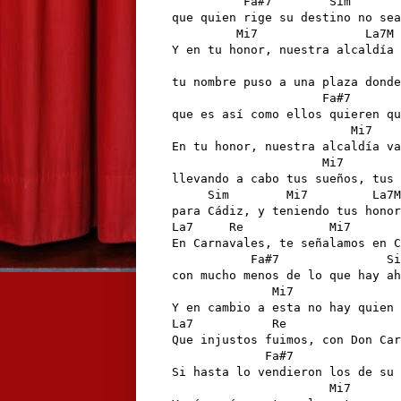
          Fa#7        Sim       
que quien rige su destino no sea
         Mi7               La7M 
Y en tu honor, nuestra alcaldía 
                                
tu nombre puso a una plaza donde
                     Fa#7       
que es así como ellos quieren qu
                         Mi7    
En tu honor, nuestra alcaldía va
                     Mi7 

llevando a cabo tus sueños, tus 
     Sim        Mi7         La7M

para Cádiz, y teniendo tus honor
La7     Re            Mi7       
En Carnavales, te señalamos en C
           Fa#7               Si
con mucho menos de lo que hay ah
              Mi7               
Y en cambio a esta no hay quien 
La7           Re                
Que injustos fuimos, con Don Car
             Fa#7               
Si hasta lo vendieron los de su 
                      Mi7       