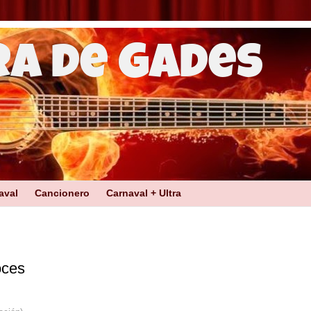
ra de Gades
aval
Cancionero
Carnaval + Ultra
oces