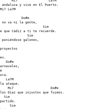
      Mi7                La7M

 andaluza y vive en El Puerto.

Mi7 La7M

 

           Do#m

 no va ni la gente, 

                      Sim  

e que Cádiz a ti te recuerde.

              Sim           

 poniéndose galones, 

proyectos 

es.

   Do#m

arnavales, 

m

ora.

   La7M

la ataque.

    Mi7                   Do#m

los Díaz que injustos que fuimos.

  Sim

partido.

     Sim
