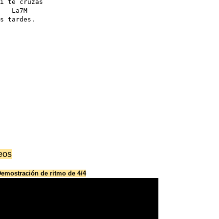
i te cruzas  

   La7M

s tardes. 
eos
emostración de ritmo de 4/4