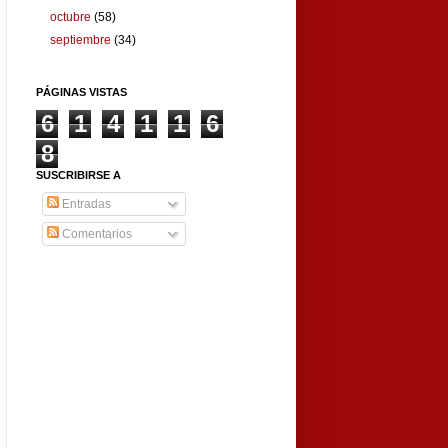
octubre
(58)
septiembre
(34)
PÁGINAS VISTAS
6
1
4
1
1
6
8
SUSCRIBIRSE A
Entradas
Comentarios