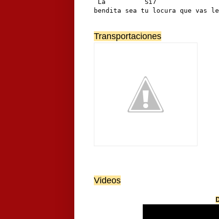
 La          Si7                
bendita sea tu locura que vas le
Transportaciones
Videos
D