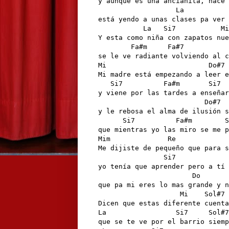
y aunque es una ancianita, hace 
                   La           
está yendo a unas clases pa ver 
           La   Si7           Mi

Y esta como niña con zapatos nue
        Fa#m     Fa#7           
se le ve radiante volviendo al c
Mi                         Do#7 
Mi madre está empezando a leer e
   Si7          Fa#m       Si7  
y viene por las tardes a enseñar
                          Do#7  
y le rebosa el alma de ilusión s
      Si7          Fa#m        S
que mientras yo las miro se me p
Mim              Re             
Me dijiste de pequeño que para s
                Si7             
yo tenía que aprender pero a tí 
                       Do       
que pa mi eres lo mas grande y n
                    Mi    Sol#7 
Dicen que estas diferente cuenta
La                 Si7     Sol#7
que se te ve por el barrio siemp