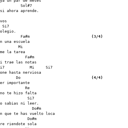
ya un par de meses

         Sol#7

si ahora aprende.

vos

 Si7

olegio.

         Fa#m                           
(3/4)
n una escuela

        Mi

me la tarea

           Fa#m

i trae las notas

i7           Mi     Si7

one hasta nerviosa

       Do                               
(4/4)
er importante 

           Re

no te hizo falta 

            Si7

o sabias ni leer.

              Do#m

n que te has vuelto loca

            Do#m

re riendote sola
