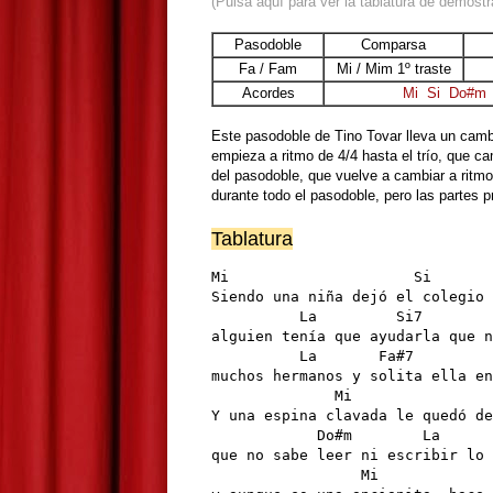
(Pulsa aquí para ver la tablatura de demostr
Pasodoble
Comparsa
Fa / Fam
Mi / Mim 1º traste
Acordes
Mi
Si
Do#m
Este pasodoble de Tino Tovar lleva un cambi
empieza a ritmo de 4/4 hasta el trío, que 
del pasodoble, que vuelve a cambiar a rit
durante todo el pasodoble, pero las partes 
Tablatura
Mi                     Si       
Siendo una niña dejó el colegio 
          La         Si7        
alguien tenía que ayudarla que n
          La       Fa#7         
muchos hermanos y solita ella en
              Mi                
Y una espina clavada le quedó de
            Do#m        La      
que no sabe leer ni escribir lo 
                 Mi             