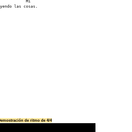
           Mi

yendo las cosas.
emostración de ritmo de 4/4