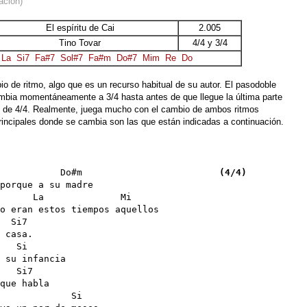
ación)
El espíritu de Cai
2.005
Tino Tovar
4/4 y 3/4
La
Si7
Fa#7
Sol#7
Fa#m
Do#7
Mim
Re
Do
o de ritmo, algo que es un recurso habitual de su autor. El pasodoble
cambia momentáneamente a 3/4 hasta antes de que llegue la última parte
mo de 4/4. Realmente, juega mucho con el cambio de ambos ritmos
principales donde se cambia son las que están indicadas a continuación.
           Do#m                         
(4/4)
porque a su madre 

      La              Mi

o eran estos tiempos aquellos

  Si7

 casa.

   Si

 su infancia

   Si7

que habla

             Si
