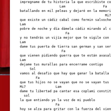
impregname de tu historia la que escribiste co
                    Lam                   Fa

batallando en mil peleas y dejaré en la memori
                                           Mi7

que existe un cádiz cabal como fermin salvoche
Lam                                           
pobre de noche y día dámela cádiz mirando al c
                       Fa                     
y no tendrás un vijía mejor que te vigile con 
Lam                                           
dame tus puerta de tierra san german y san ser
                     Fa                       
que vienen pidiendo guerra que te están avasal
Lam                  

dejame tus murallas para encerrame contigo

     Sol                           

vamos al desafio que hay que ganar la batalla

        Fa

que tus hijos no se vayan que no se vayan tus 
Mi7               Lam 

dame tu libertad pa cantar esa coplami constit
  sol     

la que entiendo yo la voz de mi pueblo 

                  Fa         

hoy se alza para gritar con la fuerza del vien