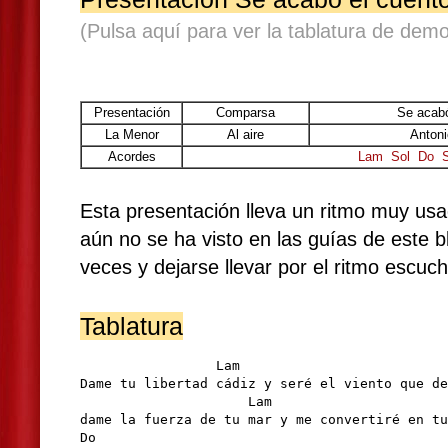
(Pulsa aquí para ver la tablatura de demo
Presentación
Comparsa
Se acabó
La Menor
Al aire
Antoni
Acordes
Lam
Sol
Do
S
Esta presentación lleva un ritmo muy us
aún no se ha visto en las guías de este b
veces y dejarse llevar por el ritmo escuc
Tablatura
                 Lam                          
Dame tu libertad cádiz y seré el viento que de
                     Lam                      
dame la fuerza de tu mar y me convertiré en tu
Do                                            