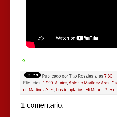
Publicado por
Titto Rosales
a las
7:30
Etiquetas:
1.999
,
Al aire
,
Antonio Martínez Ares
,
Ca
de Martínez Ares
,
Los templarios
,
Mi Menor
,
Presen
1 comentario: