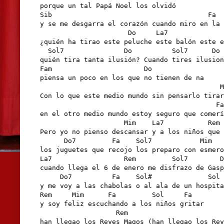
porque un tal Papá Noel los olvidó

Sib                                       Fa

y se me desgarra el corazón cuando miro en la 
                      Do     La7              
¿quién ha tirao este peluche este balón este e
  Sol7               Do          Sol7      Do

quién tira tanta ilusión? Cuando tires ilusion
Fam                       Do

piensa un poco en los que no tienen de na

                                             M
Con lo que este medio mundo sin pensarlo tirar
                                            Fa

en el otro medio mundo estoy seguro que comerí
                     Mim    La7           Rem 
Pero yo no pienso descansar y a los niños que 
      Do7         Fa    Sol7            Mim

los juguetes que recojo los preparo con esmero

La7                  Rem         Sol7        D
cuando llega el 6 de enero me disfrazo de Gasp
     Do7          Fa    Sol#              Sol

y me voy a las chabolas o al ala de un hospita
Rem     Mim      Fa         Sol     Fa

y soy feliz escuchando a los niños gritar

                   Rem                        
han llegao los Reyes Magos (han llegao los Rey