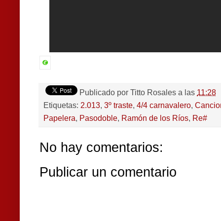
Publicado por
Titto Rosales
a las
11:28
Etiquetas:
2.013
,
3º traste
,
4/4 carnavalero
,
Cancio
Papelera
,
Pasodoble
,
Ramón de los Ríos
,
Re#
No hay comentarios:
Publicar un comentario