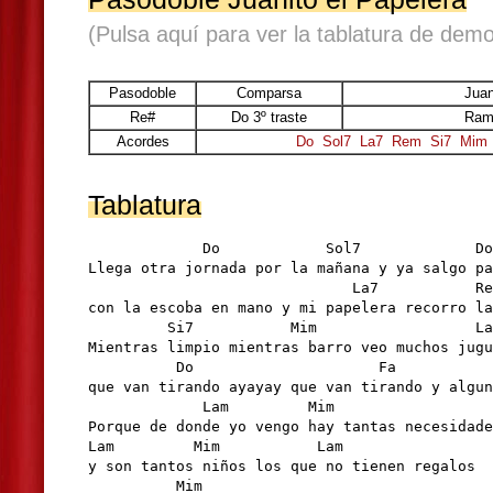
(Pulsa aquí para ver la tablatura de demo
Pasodoble
Comparsa
Juan
Re#
Do 3º traste
Ram
Acordes
Do
Sol7
La7
Rem
Si7
Mim
Tablatura
             Do            Sol7             Do

Llega otra jornada por la mañana y ya salgo pa
                              La7           Re
con la escoba en mano y mi papelera recorro la
         Si7           Mim                  La
Mientras limpio mientras barro veo muchos jugu
          Do                     Fa           
que van tirando ayayay que van tirando y algun
             Lam         Mim

Porque de donde yo vengo hay tantas necesidade
Lam         Mim           Lam 

y son tantos niños los que no tienen regalos

          Mim
