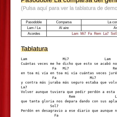
(Pulsa aquí para ver la tablatura de demo
Pasodoble
Comparsa
La co
Lam / La
Al aire
An
Acordes
Lam
Mi7
Fa
Rem
La7
Sol
Tablatura
Lam                 Mi7                 Lam

Cuántas veces me he dicho que esto se acabó no
               Fa   Mi7                     Re
en toa mi vía en toa mi vía cuántas veces juré
               Fa                Mi7          
y contra más juraba más seguro estaba que volv
La7

Volver aunque tuviera que pedir perdón a esta 
                       Rem                   L
que tanta gloria nos depara dando con sus apla
              Sol7                            
Perdón en desagravio a ese diario que aunque n
                Fa                            