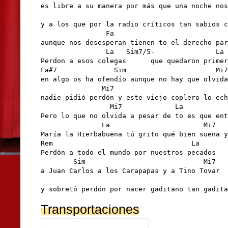
es libre a su manera por más que una noche nos
                                              
y a los que por la radio críticos tan sabios c
                Fa                            
aunque nos desesperan tienen to el derecho par
                La   Sim7/5-               La 
Perdon a esos colegas      que quedaron primer
Fa#7              Sim                      Mi7
en algo os ha ofendío aunque no hay que olvida
               Mi7                            
nadie pidió perdón y este viejo coplero lo ech
                 Mi7             La           
Pero lo que no olvida a pesar de to es que ent
               La                       Mi7   
María la Hierbabuena tú grito qué bien suena y
Rem                                  La

Perdón a todo el mundo por nuestros pecados 

        Sim                             Mi7

a Juan Carlos a los Carapapas y a Tino Tovar 

                                              
y sobretó perdón por nacer gaditano tan gadita
Transportaciones