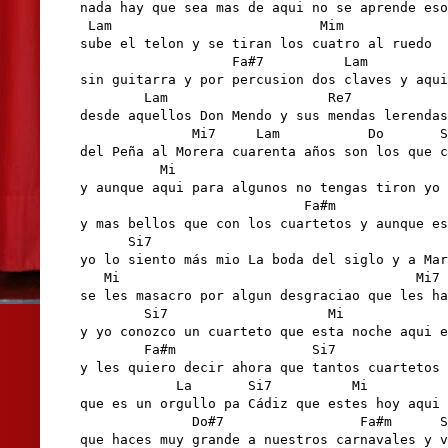
nada hay que sea mas de aqui no se aprende eso
 Lam                          Mim

sube el telon y se tiran los cuatro al ruedo

                   Fa#7          Lam          
sin guitarra y por percusion dos claves y aqui
        Lam                    Re7            
desde aquellos Don Mendo y sus mendas lerendas
              Mi7     Lam           Do       S
del Peña al Morera cuarenta años son los que c
          Mi                                  
y aunque aqui para algunos no tengas tiron yo 
                            Fa#m

y mas bellos que con los cuartetos y aunque es
      Si7                                     
yo lo siento más mio La boda del siglo y a Mar
   Mi                                     Mi7 
se les masacro por algun desgraciao que les ha
        Si7                    Mi             
y yo conozco un cuarteto que esta noche aqui e
        Fa#m                 Si7              
y les quiero decir ahora que tantos cuartetos 
            La       Si7          Mi

que es un orgullo pa Cádiz que estes hoy aqui 

              Do#7                 Fa#m      S
que haces muy grande a nuestros carnavales y v