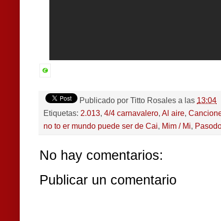
Publicado por
Titto Rosales
a las
13:04
Etiquetas:
2.013
,
4/4 carnavalero
,
Al aire
,
Cancion
no to er mundo puede ser de Cai
,
Mim / Mi
,
Pasodo
No hay comentarios:
Publicar un comentario