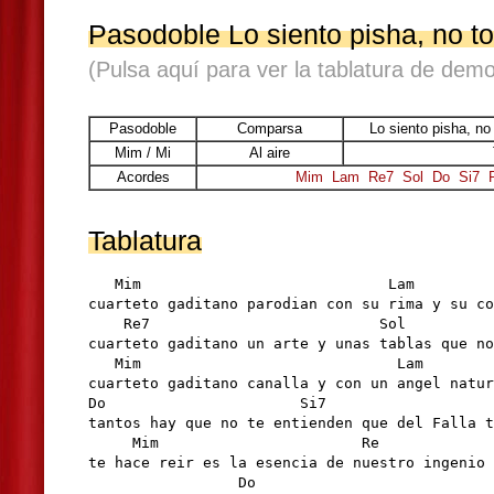
Pasodoble Lo siento pisha, no t
(Pulsa aquí para ver la tablatura de demo
Pasodoble
Comparsa
Lo siento pisha, no
Mim / Mi
Al aire
Acordes
Mim
Lam
Re7
Sol
Do
Si7
Tablatura
   Mim                            Lam

cuarteto gaditano parodian con su rima y su co
    Re7                          Sol          
cuarteto gaditano un arte y unas tablas que no
   Mim                             Lam

cuarteto gaditano canalla y con un angel natur
Do                      Si7  

tantos hay que no te entienden que del Falla t
     Mim                       Re

te hace reir es la esencia de nuestro ingenio 

                 Do                           