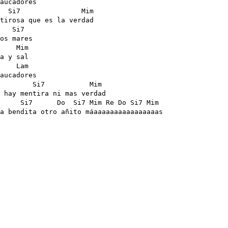
aucadores

  Si7               Mim

tirosa que es la verdad

   Si7

os mares

    Mim

a y sal

    Lam

aucadores

        Si7           Mim  

 hay mentira ni mas verdad

     Si7      Do  Si7 Mim Re Do Si7 Mim

a bendita otro añito máaaaaaaaaaaaaaaaas