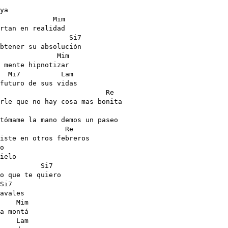
ya 

             Mim

rtan en realidad

                 Si7

btener su absolución

              Mim

 mente hipnotizar

  Mi7          Lam

futuro de sus vidas

                          Re

rle que no hay cosa mas bonita

tómame la mano demos un paseo 

                Re

iste en otros febreros

o

ielo

          Si7

o que te quiero

Si7

avales

    Mim

a montá

    Lam
