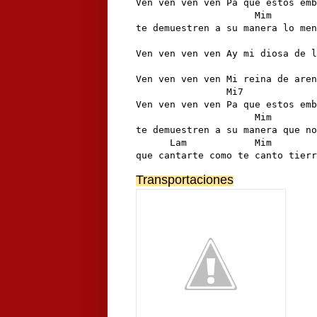
Ven ven ven ven Pa que estos emb
                     Mim        
te demuestren a su manera lo men
                                
Ven ven ven ven Ay mi diosa de l
                                
Ven ven ven ven Mi reina de aren
                Mi7             
Ven ven ven ven Pa que estos emb
                     Mim        
te demuestren a su manera que no
      Lam            Mim        
que cantarte como te canto tierr
Transportaciones