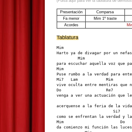
(Pulsa aquí para ver la tablatura de demostr
Presentación
Comparsa
Fa menor
Mim 1º traste
Acordes
Mi
Tablatura
Mim                             
Harto ya de divagar por un nefas
         Mim                    
para escuchar aquella voz que pa
Mim                             
Puse rumbo a la verdad para ente
Mi7   Lam            Mim        
vive oculta entre mentiras que n
Do                   Re7        
venga a ver una actuación que le
                                
acerquense a la feria de la vida
                        Si7

como se enfrentan la verdad y la
Mim                        Do   
da comienzo mi función las luces