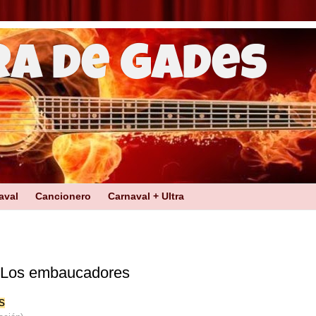
ra de Gades
aval
Cancionero
Carnaval + Ultra
n Los embaucadores
s