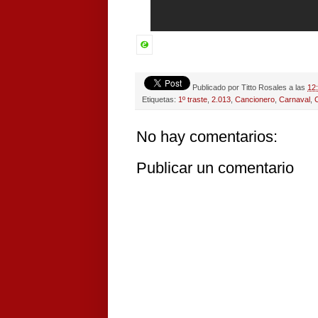
Publicado por
Titto Rosales
a las
12
Etiquetas:
1º traste
,
2.013
,
Cancionero
,
Carnaval
,
No hay comentarios:
Publicar un comentario