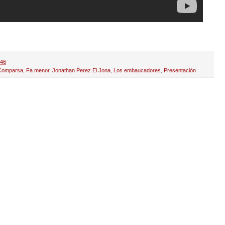
:46
Comparsa
,
Fa menor
,
Jonathan Perez El Jona
,
Los embaucadores
,
Presentación