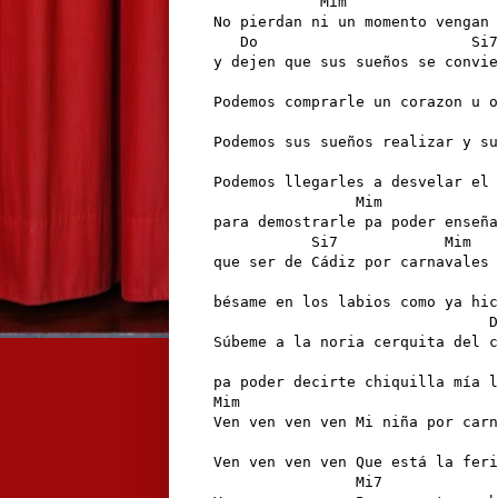
            Mim

No pierdan ni un momento vengan 
   Do                        Si7
y dejen que sus sueños se convie
                                
Podemos comprarle un corazon u o
                                
Podemos sus sueños realizar y su
                                
Podemos llegarles a desvelar el 
                Mim             
para demostrarle pa poder enseña
           Si7            Mim

que ser de Cádiz por carnavales 
                                
bésame en los labios como ya hic
                               D
Súbeme a la noria cerquita del c
                                
pa poder decirte chiquilla mía l
Mim                             
Ven ven ven ven Mi niña por carn
                                
Ven ven ven ven Que está la feri
                Mi7             