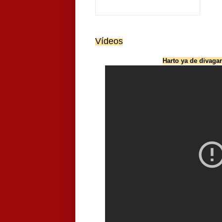
Vídeos
Harto ya de divag