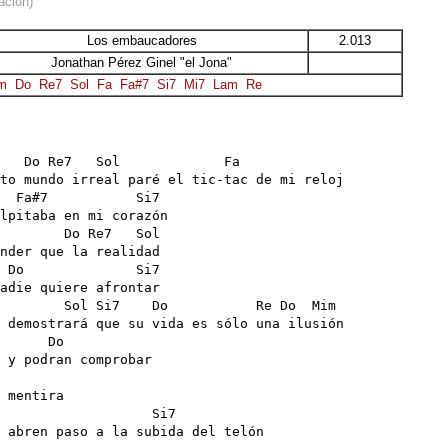
ación)
Los embaucadores
2.013
Jonathan Pérez Ginel "el Jona"
m
Do
Re7
Sol
Fa
Fa#7
Si7
Mi7
Lam
Re
   Do Re7   Sol             Fa

to mundo irreal paré el tic-tac de mi reloj 

  Fa#7           Si7

lpitaba en mi corazón

        Do Re7   Sol

nder que la realidad

 Do              Si7          

adie quiere afrontar 

        Sol Si7    Do           Re Do  Mim

 demostrará que su vida es sólo una ilusión 

      Do

 y podran comprobar 

 mentira

                   Si7

 abren paso a la subida del telón
