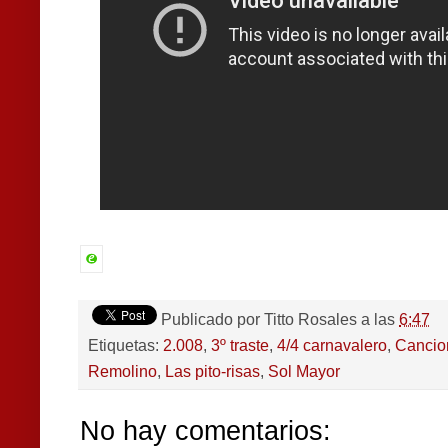
Publicado por
Titto Rosales
a las
6:47
Etiquetas:
2.008
,
3º traste
,
4/4 carnavalero
,
Cancio
Remolino
,
Las pito-risas
,
Sol Mayor
No hay comentarios: