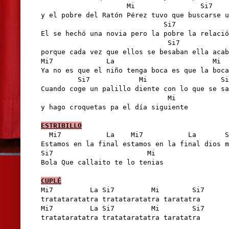
                     Mi                Si7    
y el pobre del Ratón Pérez tuvo que buscarse u
                              Si7             
El se hechó una novia pero la pobre la relació
                               Si7            
porque cada vez que ellos se besaban ella acab
Mi7             La                        Mi

Ya no es que el niño tenga boca es que la boca
         Si7            Mi                  Si
Cuando coge un palillo diente con lo que se sa
                               Mi

y hago croquetas pa el día siguiente

ESTRIBILLO
  Mi7           La    Mi7           La       S
Estamos en la final estamos en la final dios m
Si7                       Mi

Bola Que callaito te lo tenias 

CUPLÉ
Mi7         La Si7         Mi        Si7      
tratataratatra tratataratatra taratatra 

Mi7         La Si7         Mi        Si7      
tratataratatra tratataratatra taratatra 

                                              