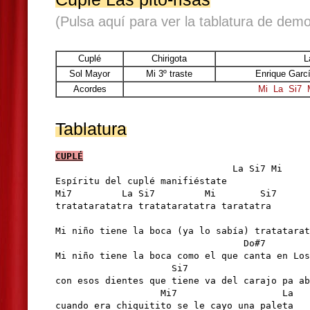
(Pulsa aquí para ver la tablatura de demo
Cuplé
Chirigota
L
Sol Mayor
Mi 3º traste
Enrique Garc
Acordes
Mi
La
Si7
Tablatura
CUPLÉ
                                La Si7 Mi

Espíritu del cuplé manifiéstate 

Mi7         La Si7         Mi        Si7      
tratataratatra tratataratatra taratatra 

                                              
Mi niño tiene la boca (ya lo sabía) tratatarat
                                  Do#7        
Mi niño tiene la boca como el que canta en Los
                     Si7                      
con esos dientes que tiene va del carajo pa ab
                   Mi7                   La

cuando era chiquitito se le cayo una paleta
