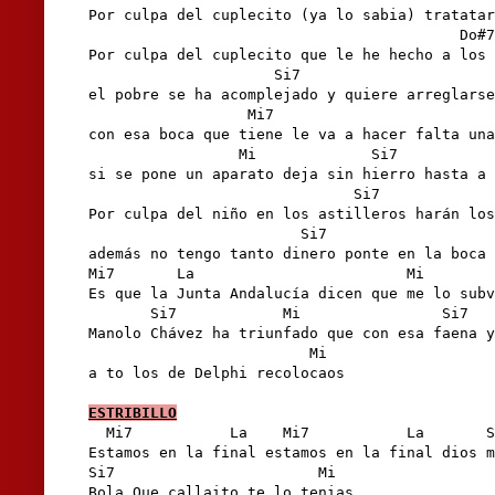
Por culpa del cuplecito (ya lo sabia) tratatar
                                          Do#7
Por culpa del cuplecito que le he hecho a los 
                     Si7                      
el pobre se ha acomplejado y quiere arreglarse
                  Mi7                         
con esa boca que tiene le va a hacer falta una
                 Mi             Si7           
si se pone un aparato deja sin hierro hasta a 
                              Si7             
Por culpa del niño en los astilleros harán los
                        Si7                   
además no tengo tanto dinero ponte en la boca 
Mi7       La                        Mi

Es que la Junta Andalucía dicen que me lo subv
       Si7            Mi                Si7

Manolo Chávez ha triunfado que con esa faena y
                         Mi

a to los de Delphi recolocaos

ESTRIBILLO
  Mi7           La    Mi7           La       S
Estamos en la final estamos en la final dios m
Si7                       Mi

Bola Que callaito te lo tenias 