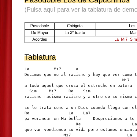
(Pulsa aquí para ver la tablatura de demo
Pasodoble
Chirigota
Los
Do Mayor
La 3º traste
Man
Acordes
La
Mi7
Sim
Tablatura
La          Mi7     La

Decimos que no al racismo y hay que ver como t
                                        Mi7

a todo aquel que cruza el estrecho en patera

  Sim     Mi7     Re    Sim                   
racismo racismo racismo y a otro de su mismo c
                                              
se le trata como a un Dios cuando llega con el
Re                La    La7

pa veranear en Marbella     Despreciamos a to 
                     Re                     La

que van vendiendo su vida pero estamos encanta
                Mi7                       La  