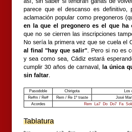
así, sin saber si tendrán ganas de volve
parece que el descanso es definitivo, 
aclamación popular como pregoneros (q
en la que el pregonero es el que ha 
que no se cierren las inscripciones tamp
No sería la primera vez que se cuela el 
al final "hay que salir"
. Pero si no es c
y sea como sea, Cádiz estará esperando
cumplir 30 años de carnaval,
la única q
sin faltar
.
Pasodoble
Chirigota
Los 
Re#m / Re#
Rem / Re 1º traste
José Man
Acordes
Rem
La7
Do
Do7
Fa
So
Tablatura