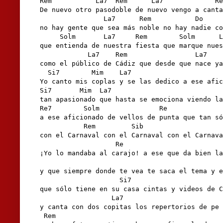
Rem           La7  Rem      La7             Re
De nuevo otro pasodoble de nuevo vengo a canta
                La7      Rem           Do     
no hay gente que sea más noble no hay nadie co
     Solm       La7     Rem        Solm      L
que entienda de nuestra fiesta que marque nues
            La7    Rem                 La7    
como el público de Cádiz que desde que nace ya
  Si7        Mim    La7                       
Yo canto mis coplas y se las dedico a ese afic
Si7       Mim  La7                            
tan apasionado que hasta se emociona viendo la
Re7        Solm               Re              
a ese aficionado de vellos de punta que tan só
           Rem         Sib                    
con el Carnaval con el Carnaval con el Carnava
                   Re                         
¡Yo lo mandaba al carajo! a ese que da bien la
                                              
y que siempre donde te vea te saca el tema y e
                    Si7                       
que sólo tiene en su casa cintas y videos de C
                  La7                         
y canta con dos copitas los repertorios de pe 
 Rem                                          