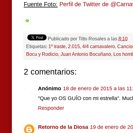
Fuente Foto:
Perfil de Twitter de @Carn
Publicado por
Titto Rosales
a las
8:10
Etiquetas:
1º traste
,
2.015
,
4/4 carnavalero
,
Cancio
Bocu y Rodicio
,
Juan Antonio Bocuñano
,
Los homb
2 comentarios:
Anónimo
18 de enero de 2015 a las 11
"Que yo OS GUÍO con mi estrella". Muc
Responder
Retorno de la Diosa
19 de enero de 20