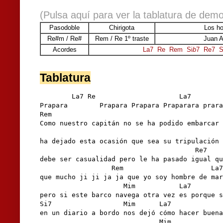
(Pulsa aquí para ver la tablatura de demo
Pasodoble
Chirigota
Los h
Re#m / Re#
Rem / Re 1º traste
Juan 
Acordes
La7
Re
Rem
Si
b
7
Re7
S
Tablatura
        La7 Re                     La7        
Prapara        Prapara Prapara Praparara prara
Rem                                           
Como nuestro capitán no se ha podido embarcar 
                                              
ha dejado esta ocasión que sea su tripulación 
                                       Re7    
debe ser casualidad pero le ha pasado igual qu
                  Rem                      La7
que mucho ji ji ja ja que yo soy hombre de mar
                     Mim           La7        
pero si este barco navega otra vez es porque s
Si7                  Mim      La7             
en un diario a bordo nos dejó cómo hacer buena
                              Mim             