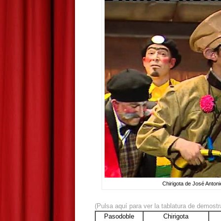
Chirigota de José Anton
(Pulsa aquí para ver la tablatura de demostr
Pasodoble
Chirigota