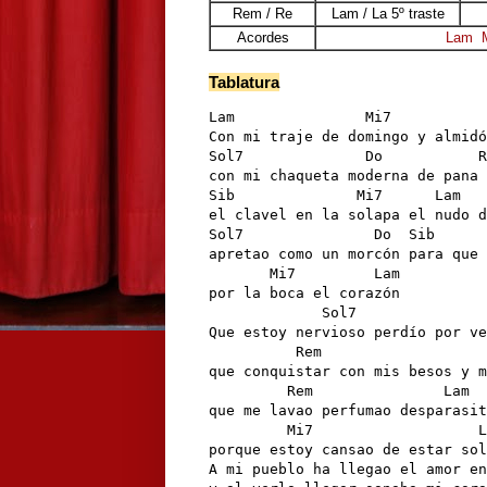
Rem / Re
Lam / La 5º traste
Acordes
Lam
Tablatura
Lam               Mi7           
Con mi traje de domingo y almidó
Sol7              Do           R
con mi chaqueta moderna de pana 
Sib              Mi7      Lam   
el clavel en la solapa el nudo d
Sol7               Do  Sib      
apretao como un morcón para que 
       Mi7         Lam

por la boca el corazón 

             Sol7               
Que estoy nervioso perdío por ve
          Rem                   
que conquistar con mis besos y m
         Rem               Lam

que me lavao perfumao desparasit
         Mi7                   L
porque estoy cansao de estar sol
A mi pueblo ha llegao el amor en