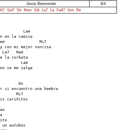
Jesús Bienvenido
4/4
Mi7
Sol7
Do
Rem
Si
b
La7
La
Fa#7
Sim
Re
          Lam

n en la camisa

em               Mi7

y con mi mejor sonrisa

 La7   Rem

e la corbata

         Lam

no se me salga

        Do

r si encuentro una hembra

       Mi7

is cariñitos

ao 

a

ito

 un autobús
