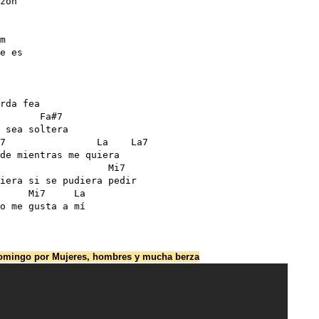
zón

m

e es 

rda fea 

       Fa#7

 sea soltera 

7                La    La7

de mientras me quiera

                   Mi7

iera si se pudiera pedir

     Mi7     La  

o me gusta a mí
domingo por Mujeres, hombres y mucha berza