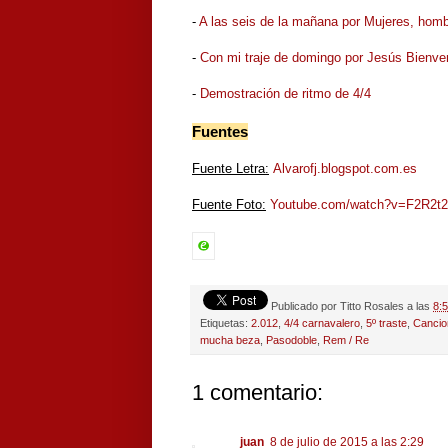
-
A las seis de la mañana por Mujeres, hom
-
Con mi traje de domingo por Jesús Bienve
-
Demostración de ritmo de 4/4
Fuentes
Fuente Letra:
Alvarofj.blogspot.com.es
Fuente Foto:
Youtube.com/watch?v=F2R2t
Publicado por
Titto Rosales
a las
8:
Etiquetas:
2.012
,
4/4 carnavalero
,
5º traste
,
Cancio
mucha beza
,
Pasodoble
,
Rem / Re
1 comentario:
juan
8 de julio de 2015 a las 2:29