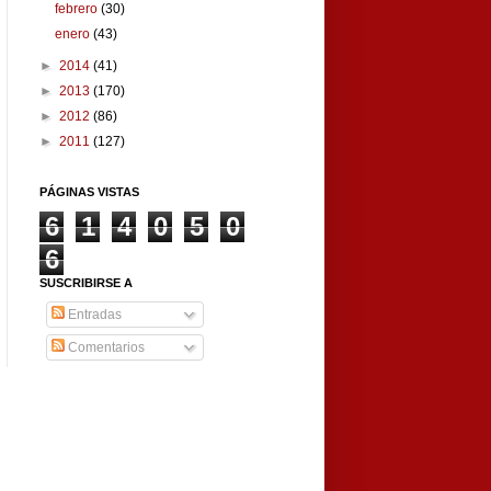
febrero
(30)
enero
(43)
►
2014
(41)
►
2013
(170)
►
2012
(86)
►
2011
(127)
PÁGINAS VISTAS
6
1
4
0
5
0
6
SUSCRIBIRSE A
Entradas
Comentarios