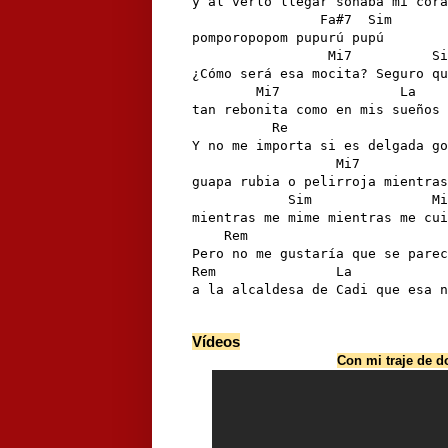
y al verlo llegar sonaba mi cora
                Fa#7  Sim

pomporopopom pupurú pupú

                 Mi7          Si
¿Cómo será esa mocita? Seguro qu
        Mi7               La

tan rebonita como en mis sueños

          Re

Y no me importa si es delgada go
                  Mi7           
guapa rubia o pelirroja mientras
            Sim               Mi
mientras me mime mientras me cui
    Rem                         
Pero no me gustaría que se parec
Rem               La            
a la alcaldesa de Cadi que esa n
Vídeos
Con mi traje de 