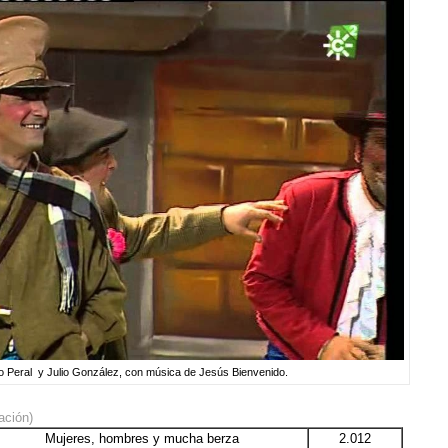
io Peral y Julio González, con música de Jesús Bienvenido.
ación)
Mujeres, hombres y mucha berza
2.012