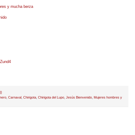
bres y mucha berza
nido
2Zund4
50
nero
,
Carnaval
,
Chirigota
,
Chirigota del Lupo
,
Jesús Bienvenido
,
Mujeres hombres y