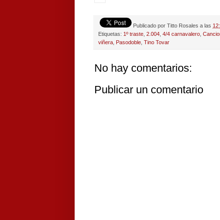
Publicado por
Titto Rosales
a las
12
Etiquetas:
1º traste
,
2.004
,
4/4 carnavalero
,
Cancio
viñera
,
Pasodoble
,
Tino Tovar
No hay comentarios:
Publicar un comentario