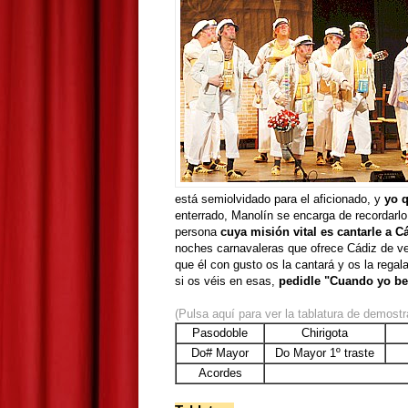
está semiolvidado para el aficionado, y
yo q
enterrado, Manolín se encarga de recordar
persona
cuya misión vital es cantarle a C
noches carnavaleras que ofrece Cádiz de ve
que él con gusto os la cantará y os la regal
si os véis en esas,
pedidle "Cuando yo be
(Pulsa aquí para ver la tablatura de demostr
Pasodoble
Chirigota
Do# Mayor
Do Mayor 1º traste
Acordes