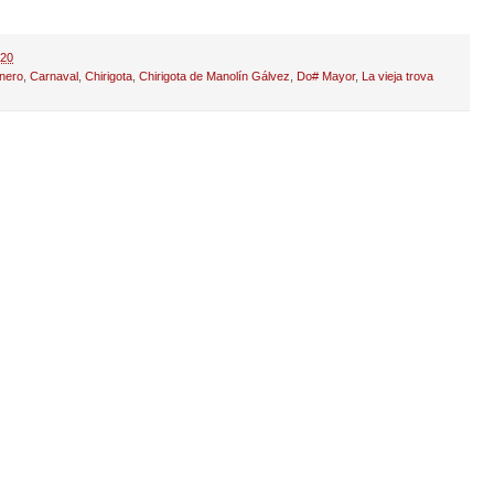
:20
nero
,
Carnaval
,
Chirigota
,
Chirigota de Manolín Gálvez
,
Do# Mayor
,
La vieja trova