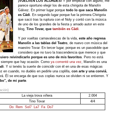
¡VUELVEN LOS ACORDES!
Y por empezar con alguno, me
parece oportuno elegir los de esta chirigota de Manolín
Gálvez. En primer lugar porque
todo lo que saca Manolín
es Cádi
. En segundo lugar porque fue la primera Chirigota
que sacó tras la ruptura con el Noly y contó con la música
de uno de los grandes de la fiesta y amado autor en este
blog,
Tino Tovar, que
también es Cádi
.
Y por vueltas carnavalescas de la vida,
este año regresa
Manolín a las tablas del Teatro
, de nuevo con música del
maestro Tovar. En tercer lugar, porque es un pasodoble que
considero que no tuvo la trascendencia que merece y que
uiero reivindicarlo porque es uno de mis favoritos
. Pero no está
lo siempre que hay ocasión. Como
ya comenté una vez
, Manolín es una
ádi
. Y si tenéis la suerte de coincidir con él en una de esas mágicas
z en cuando, no dudéis en pedirle una coplilla,
con arte y una conviá
,
ará. Él se encarga de que sus coplas nunca se olviden ni se entierren. Y
bo", de mi parte
.
ación)
La vieja trova viñera
2.004
Tino Tovar
4/4
Do
Rem
Sol7
La7
Fa
Do7