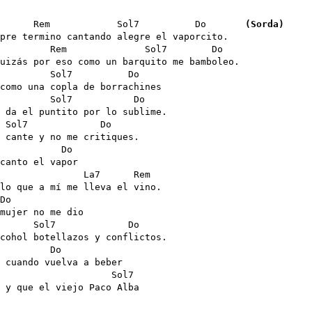
      Rem            Sol7          Do       
(Sorda)
pre termino cantando alegre el vaporcito. 

         Rem              Sol7        Do

uizás por eso como un barquito me bamboleo.

         Sol7          Do

como una copla de borrachines

         Sol7           Do

 da el puntito por lo sublime.

 Sol7             Do

 cante y no me critiques.

           Do

canto el vapor

               La7      Rem

lo que a mí me lleva el vino.

Do   

mujer no me dio

      Sol7             Do

cohol botellazos y conflictos.

         Do

 cuando vuelva a beber

                    Sol7

 y que el viejo Paco Alba
