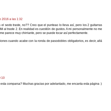
e 2016 a las 1:32
el sexto traste, no?? Creo que el punteao lo lleva así, pero los 2 guitarras
 al traste 2. En realidad es cuestión de gustos. A mi personalmente no me
ta, me parece muy chirriante, pero se puede tocar así perfectamente.
ones cuando acabe con la ronda de pasodobles obligatorios, es decir, allá
9:10
de esta comparsa? Muchas gracias por adelantado, me encanta esta página :)