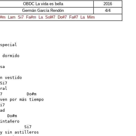
OBDC La vida es bella
2016
Germán García Rendón
4/4
o#m
Lam
Si7
Fa#m
La
Sol#7
Do#7
Fa#7
La
Mim
   

special

 dormido

sa 

n vestido

Si7

ral

7          Do#m

ven por más tiempo

i7

ad 

   Do#m

intañero

          Si7

y sin astilleros
