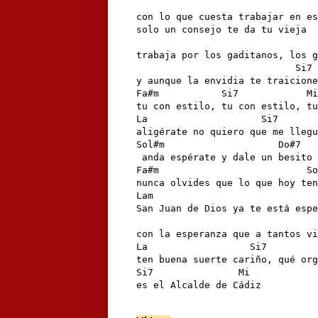
                                
con lo que cuesta trabajar en es
solo un consejo te da tu vieja

                                
trabaja por los gaditanos, los g
                            Si7

y aunque la envidia te traicione
Fa#m           Si7            Mi

tu con estilo, tu con estilo, tu
La                    Si7

aligérate no quiero que me llegu
Sol#m                    Do#7

 anda espérate y dale un besito 
Fa#m                          So
nunca olvides que lo que hoy ten
Lam                             
San Juan de Dios ya te está espe
                                
con la esperanza que a tantos vi
La                  Si7         
ten buena suerte cariño, qué org
Si7               Mi

es el Alcalde de Cádiz