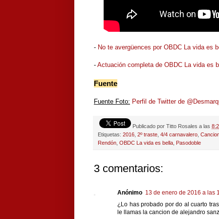
-
No te avergüences por OBDC La vida es b
-
Actuación completa de OBDC La vida es b
Fuente
Fuente Foto:
Perfil de Twitter de @Desmar
Publicado por
Titto Rosales
a las
8:
Etiquetas:
2016
,
2º traste
,
4/4 carnavalero
,
Cancio
Rendón
,
OBDC La vida es bella
,
Pasodoble
3 comentarios:
Anónimo
13 de enero de 2016 a las 
¿Lo has probado por do al cuarto tra
le llamas la cancion de alejandro sanz