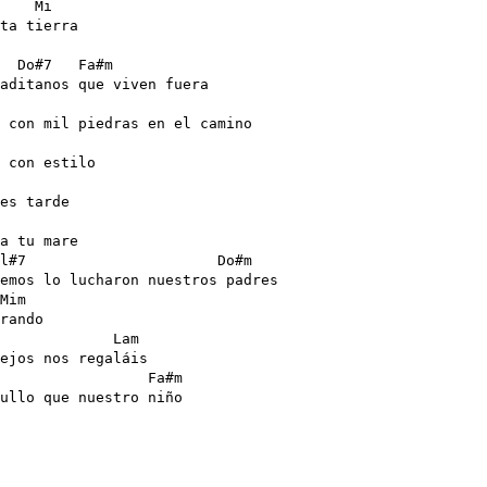
    Mi

ta tierra

  Do#7   Fa#m

aditanos que viven fuera

 con mil piedras en el camino

 con estilo

es tarde

a tu mare

l#7                      Do#m

emos lo lucharon nuestros padres

Mim

rando

             Lam

ejos nos regaláis

                 Fa#m

ullo que nuestro niño 
