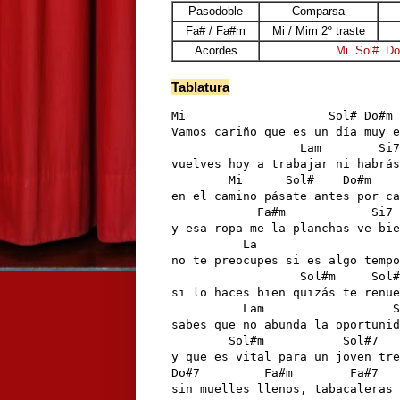
Pasodoble
Comparsa
Fa# / Fa#m
Mi / Mim 2º traste
Acordes
Mi
Sol#
D
Tablatura
Mi                    Sol# Do#m 
Vamos cariño que es un día muy e
                  Lam        Si7

vuelves hoy a trabajar ni habrás
        Mi      Sol#    Do#m

en el camino pásate antes por ca
            Fa#m            Si7

y esa ropa me la planchas ve bie
          La                    
no te preocupes si es algo tempo
                  Sol#m     Sol#
si lo haces bien quizás te renue
          Lam                  S
sabes que no abunda la oportunid
        Sol#m           Sol#7   
y que es vital para un joven tre
Do#7         Fa#m        Fa#7   
sin muelles llenos, tabacaleras 