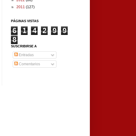
►
2012
(86)
►
2011
(127)
PÁGINAS VISTAS
6
1
4
2
9
9
8
SUSCRIBIRSE A
Entradas
Comentarios