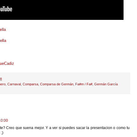
ella
ella
queCadiz
28
nero
,
Carnaval
,
Comparsa
,
Comparsa de Germán
,
Fa#m / Fa#
,
Germán García
10:00
ste? Creo que suena mejor. Y a ver si puedes sacar la presentacion o como tu
 ;)